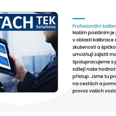
Profesionální kalib
Naším posláním je 
v oblasti kalibrace
zkušenosti a špič
umožňují zajistit m
Spolupracujeme s p
sdílejí naše hodnot
přístup. Jsme tu pr
na cestách a pomoh
provoz vašich vozid