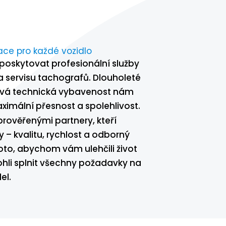
race pro každé vozidlo
poskytovat profesionální služby
 a servisu tachografů. Dlouholeté
ková technická vybavenost nám
aximální přesnost a spolehlivost.
rověřenými partnery, kteří
y – kvalitu, rychlost a odborný
oto, abychom vám ulehčili život
li splnit všechny požadavky na
el.