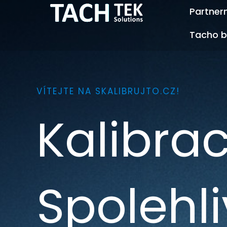
Přeskočit
Partner
na
Tacho b
obsah
VÍTEJTE NA SKALIBRUJTO.CZ!
Kalibra
Spolehli