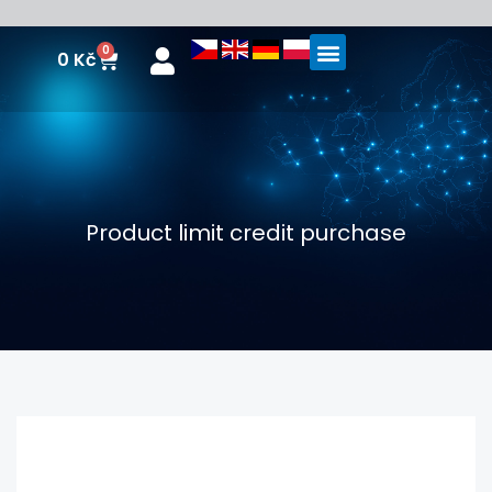
Přeskočit
na
0
Cart
0
Kč
obsah
Product limit credit purchase