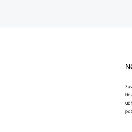
N
Zav
Nev
už 
pot