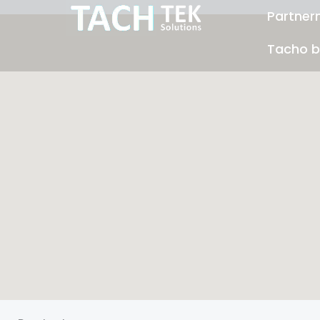
Přeskočit
Partner
na
Tacho b
obsah